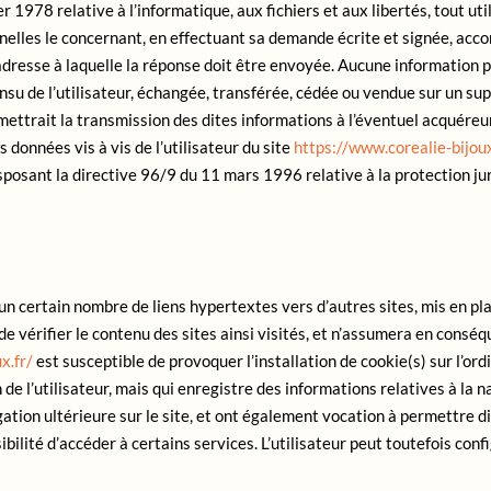
er 1978 relative à l’informatique, aux fichiers et aux libertés, tout uti
nelles le concernant, en effectuant sa demande écrite et signée, acco
l’adresse à laquelle la réponse doit être envoyée. Aucune information p
’insu de l’utilisateur, échangée, transférée, cédée ou vendue sur un s
ettrait la transmission des dites informations à l’éventuel acquéreu
 données vis à vis de l’utilisateur du site
https://www.corealie-bijoux
ansposant la directive 96/9 du 11 mars 1996 relative à la protection j
un certain nombre de liens hypertextes vers d’autres sites, mis en pl
e vérifier le contenu des sites ainsi visités, et n’assumera en conséq
x.fr/
est susceptible de provoquer l’installation de cookie(s) sur l’ordi
on de l’utilisateur, mais qui enregistre des informations relatives à la 
igation ultérieure sur le site, et ont également vocation à permettre 
sibilité d’accéder à certains services. L’utilisateur peut toutefois con