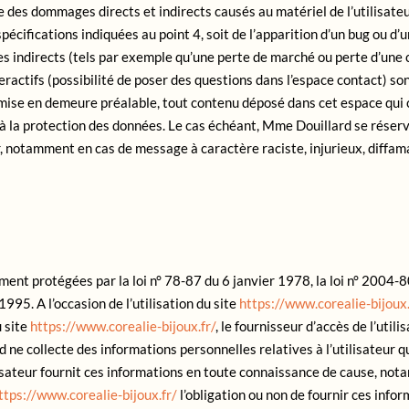
es dommages directs et indirects causés au matériel de l’utilisateur, 
spécifications indiquées au point 4, soit de l’apparition d’un bug ou 
ndirects (tels par exemple qu’une perte de marché ou perte d’une cha
eractifs (possibilité de poser des questions dans l’espace contact) so
 mise en demeure préalable, tout contenu déposé dans cet espace qui c
s à la protection des données. Le cas échéant, Mme Douillard se réser
ur, notamment en cas de message à caractère raciste, injurieux, diffam
ent protégées par la loi n° 78-87 du 6 janvier 1978, la loi n° 2004-8
995. A l’occasion de l’utilisation du site
https://www.corealie-bijoux.
u site
https://www.corealie-bijoux.fr/
, le fournisseur d’accès de l’util
d ne collecte des informations personnelles relatives à l’utilisateur 
ilisateur fournit ces informations en toute connaissance de cause, no
ttps://www.corealie-bijoux.fr/
l’obligation ou non de fournir ces inf