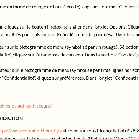
me en forme de rouage en haut à droite) / options internet. Cliquez su
, cliquez sur le bouton Firefox, puis aller dans l’onglet Options. Cliq
sonnalisés pour l’historique. Enfin décochez-la pour désactiver les co
eur sur le pictogramme de menu (symbolisé par un rouage). Sélection
lité”, cliquez sur Paramètres de contenu. Dans la section “Cookies”, 
gateur sur le pictogramme de menu (symbolisé par trois lignes horizo
“Confidentialité”, cliquez sur préférences. Dans l’onglet “Confidentia
ookies-et-autres-traceurs/
RIDICTION
ttps://www.corealie-bijoux.fr/
est soumis au droit français. Loi n° 78
rmatique, aux fichiers et aux libertés. Loi n° 2004-575 du 21 juin 20