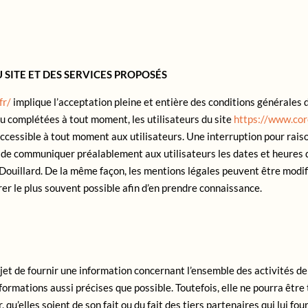
 SITE ET DES SERVICES PROPOSÉS
fr/
implique l’acceptation pleine et entière des conditions générales d
 ou complétées à tout moment, les utilisateurs du site
https://www.core
ccessible à tout moment aux utilisateurs. Une interruption pour rai
 de communiquer préalablement aux utilisateurs les dates et heures d
ouillard. De la même façon, les mentions légales peuvent être modif
érer le plus souvent possible afin d’en prendre connaissance.
jet de fournir une information concernant l’ensemble des activités de 
formations aussi précises que possible. Toutefois, elle ne pourra êtr
 qu’elles soient de son fait ou du fait des tiers partenaires qui lui fo