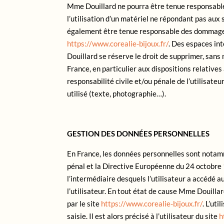
Mme Douillard ne pourra être tenue responsable d
l’utilisation d’un matériel ne répondant pas aux 
également être tenue responsable des dommages i
https://www.corealie-bijoux.fr/
. Des espaces int
Douillard se réserve le droit de supprimer, sans
France, en particulier aux dispositions relative
responsabilité civile et/ou pénale de l’utilisate
utilisé (texte, photographie…).
GESTION DES DONNÉES PERSONNELLES
En France, les données personnelles sont notamm
pénal et la Directive Européenne du 24 octobre 1
l’intermédiaire desquels l’utilisateur a accédé a
l’utilisateur. En tout état de cause Mme Douillar
par le site
https://www.corealie-bijoux.fr/
. L’ut
saisie. Il est alors précisé à l’utilisateur du site
h