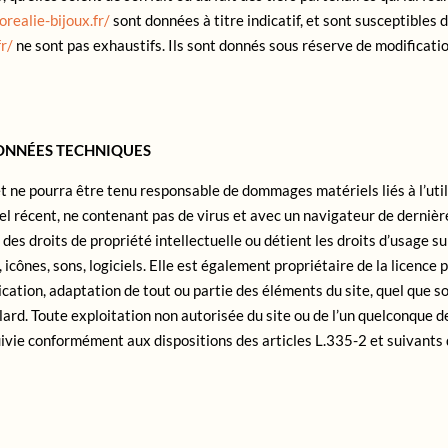
realie-bijoux.fr/
sont données à titre indicatif, et sont susceptibles 
fr/
ne sont pas exhaustifs. Ils sont donnés sous réserve de modificati
DONNÉES TECHNIQUES
et ne pourra être tenu responsable de dommages matériels liés à l’utilis
iel récent, ne contenant pas de virus et avec un navigateur de dernièr
es droits de propriété intellectuelle ou détient les droits d’usage sur
cônes, sons, logiciels. Elle est également propriétaire de la licence 
cation, adaptation de tout ou partie des éléments du site, quel que soi
ard. Toute exploitation non autorisée du site ou de l’un quelconque d
vie conformément aux dispositions des articles L.335-2 et suivants d