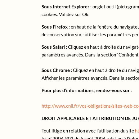
Sous Internet Explorer :
onglet outil (pictogram
cookies. Validez sur Ok.
Sous Firefox :
en haut de la fenêtre du navigateur
de conservation sur : utiliser les paramètres per
Sous Safari :
Cliquez en haut à droite du navigat
paramètres avancés. Dans la section “Confidentia
Sous Chrome :
Cliquez en haut à droite du navi
Afficher les paramètres avancés. Dans la section 
Pour plus d’informations, rendez-vous sur :
http://www.cnil.fr/vos-obligations/sites-web-c
DROIT APPLICABLE ET ATTRIBUTION DE JU
Tout litige en relation avec l’utilisation du site
h
loi n° 2004-801 du 6 août 2004 relative à l’info